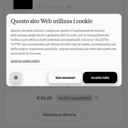
(0)
€ 28,00
Verifica disponibilità
Questo sito Web utilizza i cookie
Questo sito web utilizza i cookie per gestire il funzionamento tecnico
dell'accesso degli utenti e gestione dell'account, per la misurazione del
Seleziona libreria
traffico e per offrire a tutti contenuti personalizzati. Clicca su "ACCETTA
TUTTO" per acconsentire all'utilizzo di tutti i tipi di cookie, beneficiando così
della miglior esperienza possibile, oppure seleziona qui sotto solo quelli che
acconsenti di ricevere.
Leggi la cookie policy
Lo stato globale di emergenza
De Luca Valerio
- Autore
Giuffrè (2022)
- Editore
Solo necessari
Accetta tutto
(0)
€ 50,00
Verifica disponibilità
Seleziona libreria