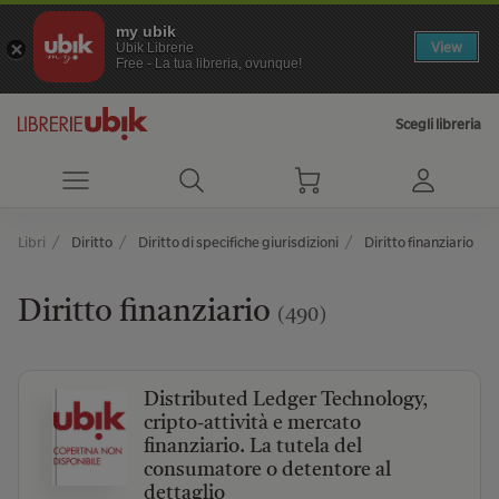
my ubik
View
Ubik Librerie
Free - La tua libreria, ovunque!
Scegli libreria
Libri
Diritto
Diritto di specifiche giurisdizioni
Diritto finanziario
Diritto finanziario
(490)
Distributed Ledger Technology,
cripto-attività e mercato
finanziario. La tutela del
consumatore o detentore al
dettaglio